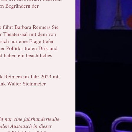
den Begründern der
e führt Barbara Reimers Sie
r Theatersaal mit dem von
ich nur eine Etage tiefer
er Pollidor traten Dirk und
d haben ein beachtliches
rk Reimers im Jahr 2023 mit
nk-Walter Steinmeier
ht nur eine jahrhundertealte
alen Austausch in dieser